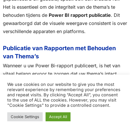
Het is essentieel om de integriteit van de thema’s te
behouden tijdens de
Power BI rapport publicatie
. Dit
gewaarborgd dat de visuele weergave consistent is over
verschillende apparaten en platforms.
Publicatie van Rapporten met Behouden
van Thema’s
Wanneer u uw Power Bi-rapport publiceert, is het van
vitaal belang ervoor te zorgen dat uw thema’s intact
blijven. Dit garandeert dat de visuele weergave van uw
We use cookies on our website to give you the most
rapport consistent is over verschillende apparaten en
relevant experience by remembering your preferences
and repeat visits. By clicking “Accept All”, you consent
platforms. Het handhaven van themaconsistentie is niet
to the use of ALL the cookies. However, you may visit
"Cookie Settings" to provide a controlled consent.
alleen belangrijk voor esthetiek, maar ook voor een
duidelijke en coherente presentatie van gegevens.
Cookie Settings
Accept All