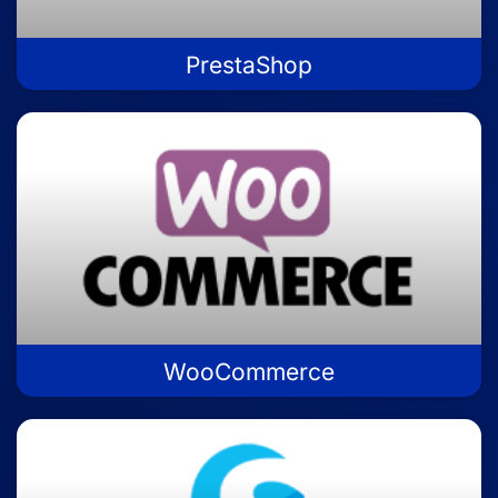
PrestaShop
WooCommerce