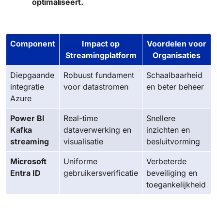
optimaliseert.
Component
Impact op
Voordelen voor
Streamingplatform
Organisaties
Diepgaande
Robuust fundament
Schaalbaarheid
integratie
voor datastromen
en beter beheer
Azure
Power BI
Real-time
Snellere
Kafka
dataverwerking en
inzichten en
streaming
visualisatie
besluitvorming
Microsoft
Uniforme
Verbeterde
Entra ID
gebruikersverificatie
beveiliging en
toegankelijkheid