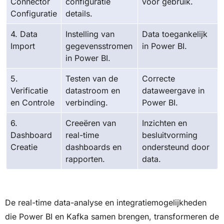
Connector
configuratie
voor gebruik.
Configuratie
details.
4. Data
Instelling van
Data toegankelijk
Import
gegevensstromen
in Power BI.
in Power BI.
5.
Testen van de
Correcte
Verificatie
datastroom en
dataweergave in
en Controle
verbinding.
Power BI.
6.
Creeëren van
Inzichten en
Dashboard
real-time
besluitvorming
Creatie
dashboards en
ondersteund door
rapporten.
data.
De real-time data-analyse en integratiemogelijkheden
die Power BI en Kafka samen brengen, transformeren de