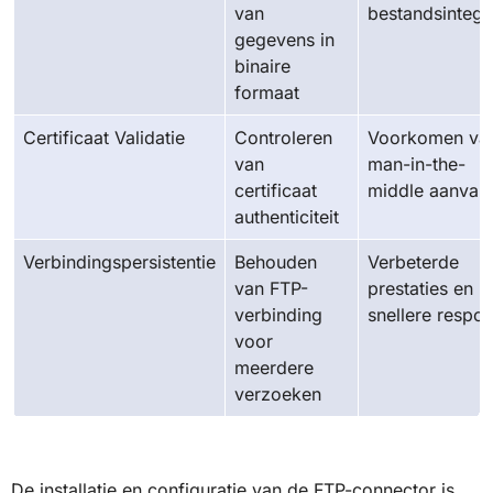
van
bestandsintegri
gegevens in
binaire
formaat
Certificaat Validatie
Controleren
Voorkomen va
van
man-in-the-
certificaat
middle aanvall
authenticiteit
Verbindingspersistentie
Behouden
Verbeterde
van FTP-
prestaties en
verbinding
snellere respo
voor
meerdere
verzoeken
De installatie en configuratie van de FTP-connector is