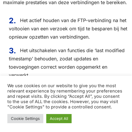
maximale prestaties van deze verbindingen te bereiken.
Het actief houden van de FTP-verbinding na het
voltooien van een verzoek om tijd te besparen bij het
opnieuw opzetten van verbindingen.
Het uitschakelen van functies die ‘last modified
timestamp’ behouden, zodat updates en
toevoegingen correct worden opgemerkt en
verwerkt.
We use cookies on our website to give you the most
Het toepassen van message chunking, vooral
relevant experience by remembering your preferences
and repeat visits. By clicking “Accept All”, you consent
voor grote bestanden, om de belasting op de
to the use of ALL the cookies. However, you may visit
verbinding te minimaliseren en toch volledigheid van
"Cookie Settings" to provide a controlled consent.
de bestandsoverdracht te waarborgen.
Cookie Settings
Accept All
“Een geoptimaliseerde Power BI FTP-