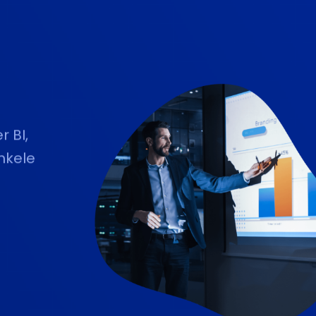
 BI,
nkele