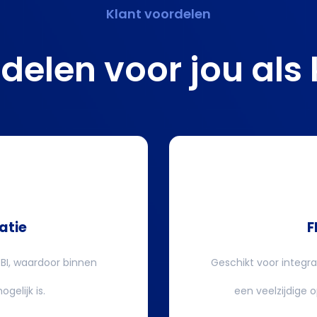
Klant voordelen
delen
voor jou als 
ratie
F
 BI, waardoor binnen
Geschikt voor integra
gelijk is.
een veelzijdige 