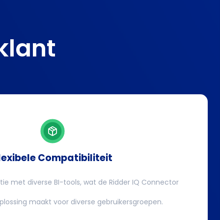
klant
lexibele Compatibiliteit
tie met diverse BI-tools, wat de Ridder IQ Connector
oplossing maakt voor diverse gebruikersgroepen.