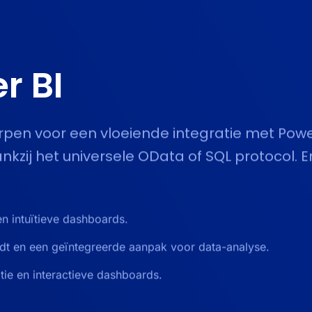
r BI
rpen voor een vloeiende integratie met Power
kzij het universele OData of SQL protocol. E
en intuïtieve dashboards.
edt en een geïntegreerde aanpak voor data-analyse.
atie en interactieve dashboards.