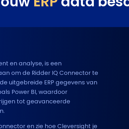
 jouw
ERP
data bes
nt en analyse, is een
an om de Ridder IQ Connector te
 de uitgebreide ERP gegevens van
oals Power BI, waardoor
ijgen tot geavanceerde
n.
nnector en zie hoe Cleversight je