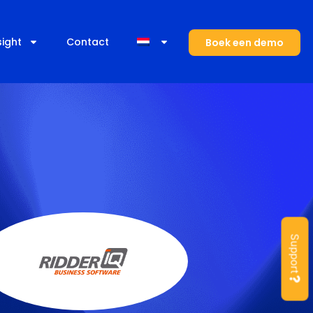
sight
Contact
Boek een demo
Support