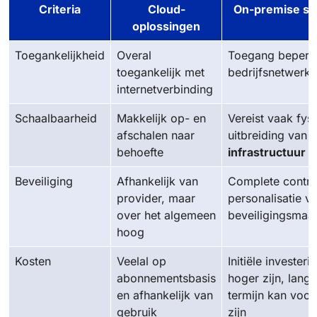
Criteria
Cloud-
On-premise so
oplossingen
Toegankelijkheid
Overal
Toegang beperkt
toegankelijk met
bedrijfsnetwerk
internetverbinding
Schaalbaarheid
Makkelijk op- en
Vereist vaak fys
afschalen naar
uitbreiding van
behoefte
infrastructuur
Beveiliging
Afhankelijk van
Complete contro
provider, maar
personalisatie v
over het algemeen
beveiligingsmaa
hoog
Kosten
Veelal op
Initiële investeri
abonnementsbasis
hoger zijn, lang
en afhankelijk van
termijn kan voor
gebruik
zijn