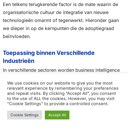
Een telkens terugkerende factor is de mate waarin de
organisatorische cultuur de integratie van nieuwe
technologieën omarmt of tegenwerkt. Hieronder gaan
we dieper in op de kernpunten die de adoptiegraad
beïnvloeden.
Toepassing binnen Verschillende
Industrieën
In verschillende sectoren worden business intelligence
tools op uiteenlopende manieren geïmplementeerd. Dit
We use cookies on our website to give you the most
komt voornamelijk door de diverse
gebruiksscenario’s
relevant experience by remembering your preferences
and repeat visits. By clicking “Accept All”, you consent
die elke sector kent. De gezondheidszorg kan
to the use of ALL the cookies. However, you may visit
bijvoorbeeld meer nadruk leggen op patiëntengegevens
"Cookie Settings" to provide a controlled consent.
en voorspellende analyses terwijl de financiële sector
Cookie Settings
Accept All
zich kan richten op risicobeheer en
transactiemonitoring.