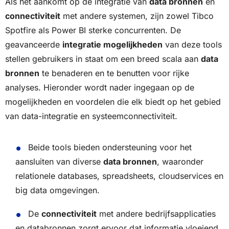
Als het aankomt op de integratie van
data bronnen
en
connectiviteit
met andere systemen, zijn zowel Tibco
Spotfire als Power BI sterke concurrenten. De
geavanceerde
integratie mogelijkheden
van deze tools
stellen gebruikers in staat om een breed scala aan
data
bronnen
te benaderen en te benutten voor rijke
analyses. Hieronder wordt nader ingegaan op de
mogelijkheden en voordelen die elk biedt op het gebied
van data-integratie en systeemconnectiviteit.
Beide tools bieden ondersteuning voor het
aansluiten van diverse
data bronnen
, waaronder
relationele databases, spreadsheets, cloudservices en
big data omgevingen.
De
connectiviteit
met andere bedrijfsapplicaties
en databronnen zorgt ervoor dat informatie vloeiend