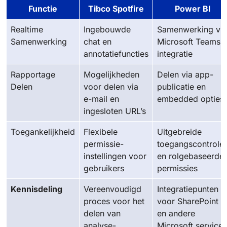
Functie
Tibco Spotfire
Power BI
Realtime
Ingebouwde
Samenwerking via
Samenwerking
chat en
Microsoft Teams
annotatiefuncties
integratie
Rapportage
Mogelijkheden
Delen via app-
Delen
voor delen via
publicatie en
e-mail en
embedded opties
ingesloten URL’s
Toegankelijkheid
Flexibele
Uitgebreide
permissie-
toegangscontrole
instellingen voor
en rolgebaseerde
gebruikers
permissies
Kennisdeling
Vereenvoudigd
Integratiepunten
proces voor het
voor SharePoint
delen van
en andere
analyse-
Microsoft services