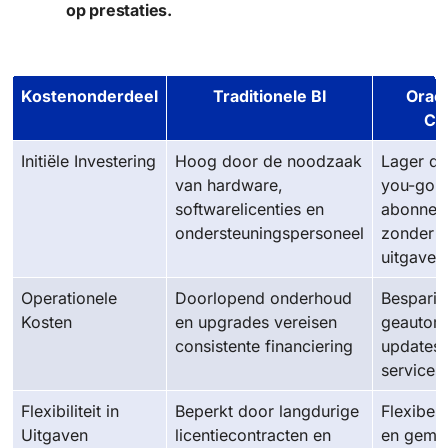
op prestaties.
Kostenonderdeel
Traditionele BI
Oracl
Co
Initiële Investering
Hoog door de noodzaak
Lager do
van hardware,
you-go 
softwarelicenties en
abonnem
ondersteuningspersoneel
zonder fo
uitgaven
Operationele
Doorlopend onderhoud
Besparin
Kosten
en upgrades vereisen
geautom
consistente financiering
updates 
services
Flexibiliteit in
Beperkt door langdurige
Flexibele
Uitgaven
licentiecontracten en
en gemak