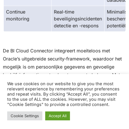
Continue
Real-time
Minimalise
monitoring
beveiligingsincidenten
beschermt
detectie en -respons
potentiël
De BI Cloud Connector integreert moeiteloos met
Oracle’s uitgebreide security-framework, waardoor het
mogelijk is om persoonlijke gegevens en gevoelige
bedrijfsinformatie met vol vertrouwen te beheren. Met
een duidelijke focus op het veilig en compliant houden
We use cookies on our website to give you the most
relevant experience by remembering your preferences
van gebruikersdata, versterkt Oracle zijn reputatie als
and repeat visits. By clicking “Accept All”, you consent
leider in cloudbeveiliging.
to the use of ALL the cookies. However, you may visit
"Cookie Settings" to provide a controlled consent.
Cookie Settings
Accept All
Uitgebreide encryptie en geavanceerde
beveiligingstechnologieën