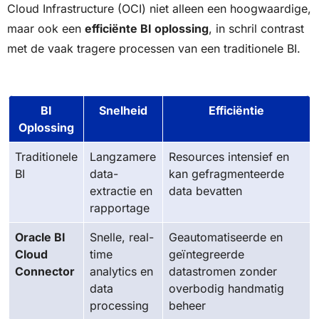
Cloud Infrastructure (OCI) niet alleen een hoogwaardige,
maar ook een
efficiënte BI oplossing
, in schril contrast
met de vaak tragere processen van een traditionele BI.
BI
Snelheid
Efficiëntie
Oplossing
Traditionele
Langzamere
Resources intensief en
BI
data-
kan gefragmenteerde
extractie en
data bevatten
rapportage
Oracle BI
Snelle, real-
Geautomatiseerde en
Cloud
time
geïntegreerde
Connector
analytics en
datastromen zonder
data
overbodig handmatig
processing
beheer