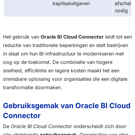
kapitaaluitgaven
afschale
nodig
Het gebruik van
Oracle BI Cloud Connector
leidt tot een
reductie van traditionele beperkingen en stelt bedrijven
in staat om hun BI-infrastructuur te moderniseren met
oog op de toekomst. De combinatie van hogere
snelheid, efficiëntie en lagere kosten maakt het een
onmisbare oplossing voor organisaties die een digitale
transformatie doormaken.
Gebruiksgemak van Oracle BI Cloud
Connector
De
Oracle BI Cloud Connector
onderscheidt zich door
zijn uitstekende
gebruiksgemak
. Organisaties van elke