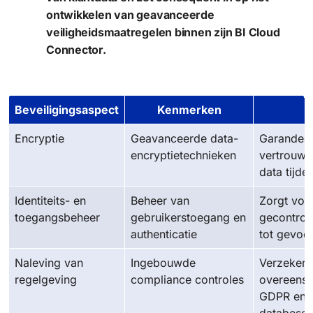
ontwikkelen van geavanceerde
veiligheidsmaatregelen binnen zijn BI Cloud
Connector.
Beveiligingsaspect
Kenmerken
Encryptie
Geavanceerde data-
Garandeer
encryptietechnieken
vertrouwel
data tijde
Identiteits- en
Beheer van
Zorgt voo
toegangsbeheer
gebruikerstoegang en
gecontrol
authenticatie
tot gevoel
Naleving van
Ingebouwde
Verzekert
regelgeving
compliance controles
overeens
GDPR en 
databesc