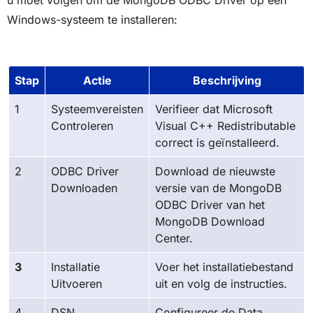
Windows-systeem te installeren:
Stap
Actie
Beschrijving
1
Systeemvereisten
Verifieer dat Microsoft
Controleren
Visual C++ Redistributable
correct is geïnstalleerd.
2
ODBC Driver
Download de nieuwste
Downloaden
versie van de MongoDB
ODBC Driver van het
MongoDB Download
Center.
3
Installatie
Voer het installatiebestand
Uitvoeren
uit en volg de instructies.
4
DSN
Configureer de Data