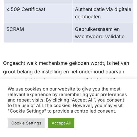
x.509 Certificaat
Authenticatie via digitale
certificaten
SCRAM
Gebruikersnaam en
wachtwoord validatie
Ongeacht welk mechanisme gekozen wordt, is het van
groot belang de instelling en het onderhoud daarvan
nauwkeurig bij te houden om de veiligheid te blijven
waarborgen.
We use cookies on our website to give you the most
relevant experience by remembering your preferences
and repeat visits. By clicking “Accept All”, you consent
to the use of ALL the cookies. However, you may visit
In het tijdperk van datalekken en cyberaanvallen is de
"Cookie Settings" to provide a controlled consent.
naleving van beveiligingsprotocollen geen optie maar
Cookie Settings
Accept All
een noodzaak. Het succes van business intelligence
hangt grotendeels af van de veiligheid en authenticiteit