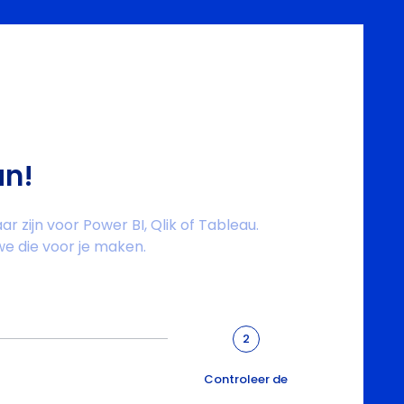
an!
r zijn voor Power BI, Qlik of Tableau.
we die voor je maken.
2
Controleer de