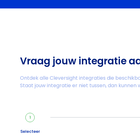
Vraag jouw integratie a
Ontdek alle Cleversight integraties die beschikbaa
Staat jouw integratie er niet tussen, dan kunnen 
1
Selecteer