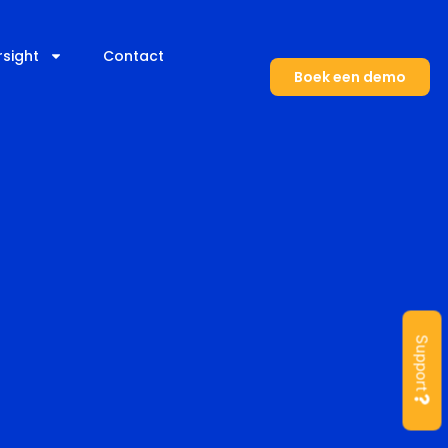
rsight
Contact
Boek een demo
Support