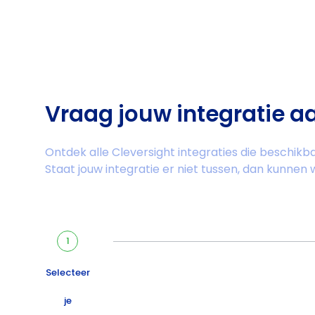
Vraag jouw integratie a
Ontdek alle Cleversight integraties die beschikbaa
Staat jouw integratie er niet tussen, dan kunnen 
1
Selecteer
je