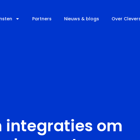
nsten
Partners
Nieuws & blogs
Over Clever
 integraties om