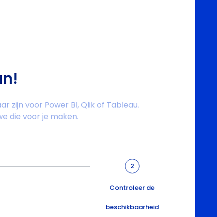
an!
r zijn voor Power BI, Qlik of Tableau.
we die voor je maken.
2
Controleer de
beschikbaarheid