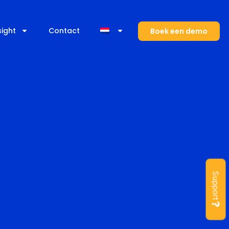
sight
Contact
Boek een demo
Support