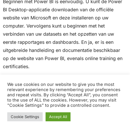
Beginnen met Power BI is eenvoudig. U kunt de Power
BI Desktop-applicatie downloaden van de officiële
website van Microsoft en deze installeren op uw
computer. Vervolgens kunt u beginnen met het
verbinden van uw datasets en het opzetten van uw
eerste rapportages en dashboards. En ja, er is een
uitgebreide handleiding en documentatie beschikbaar
op de website van Power BI, evenals online training en
certificaties.
Hoe onderscheidt Power BI zich van andere
We use cookies on our website to give you the most
relevant experience by remembering your preferences
Business Intelligence-tools?
and repeat visits. By clicking “Accept All”, you consent
to the use of ALL the cookies. However, you may visit
Power BI onderscheidt zich van andere BI-tools door
"Cookie Settings" to provide a controlled consent.
zijn naadloze integratie met andere Microsoft-producten
zoals Office 365 en Sharepoint. Daarnaast heeft het een
Cookie Settings
Accept All
gebruiksvriendelijke interface en kan het verbinding