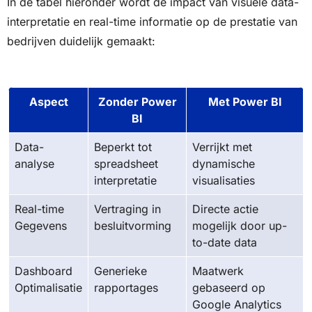
In de tabel hieronder wordt de impact van visuele data-
interpretatie en real-time informatie op de prestatie van
bedrijven duidelijk gemaakt:
Aspect
Zonder Power
Met Power BI
BI
Data-
Beperkt tot
Verrijkt met
analyse
spreadsheet
dynamische
interpretatie
visualisaties
Real-time
Vertraging in
Directe actie
Gegevens
besluitvorming
mogelijk door up-
to-date data
Dashboard
Generieke
Maatwerk
Optimalisatie
rapportages
gebaseerd op
Google Analytics