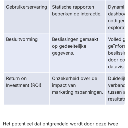
Gebruikerservaring
Statische rapporten
Dynamis
beperken de interactie.
dashboa
nodigen u
explorati
Besluitvorming
Beslissingen gemaakt
Volledig
op gedeeltelijke
geïnform
gegevens.
beslissin
door com
datavisua
Return on
Onzekerheid over de
Duidelijk
Investment (ROI)
impact van
verband
marketinginspanningen.
tussen ac
resultate
Het potentieel dat ontgrendeld wordt door deze twee