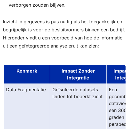
verborgen zouden blijven.
Inzicht in gegevens is pas nuttig als het toegankelijk en
begrijpelijk is voor de besluitvormers binnen een bedrijf.
Hieronder vindt u een voorbeeld van hoe de informatie
uit een geïntegreerde analyse eruit kan zien:
Kenmerk
Impact Zonder
Impact
Integratie
Integr
Data Fragmentatie
Geïsoleerde datasets
Een
leiden tot beperkt zicht.
gecombi
dataview
een 360-
graden
perspecti