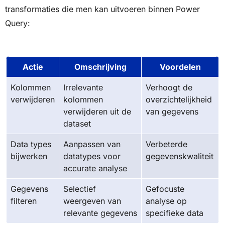
transformaties die men kan uitvoeren binnen Power
Query:
Actie
Omschrijving
Voordelen
Kolommen
Irrelevante
Verhoogt de
verwijderen
kolommen
overzichtelijkheid
verwijderen uit de
van gegevens
dataset
Data types
Aanpassen van
Verbeterde
bijwerken
datatypes voor
gegevenskwaliteit
accurate analyse
Gegevens
Selectief
Gefocuste
filteren
weergeven van
analyse op
relevante gegevens
specifieke data