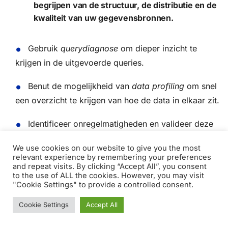
begrijpen van de structuur, de distributie en de
kwaliteit van uw gegevensbronnen.
Gebruik
querydiagnose
om dieper inzicht te
krijgen in de uitgevoerde queries.
Benut de mogelijkheid van
data profiling
om snel
een overzicht te krijgen van hoe de data in elkaar zit.
Identificeer onregelmatigheden en valideer deze
tegen externe data of benchmarks.
We use cookies on our website to give you the most
relevant experience by remembering your preferences
Voer data transformaties uit met Power Query
and repeat visits. By clicking “Accept All”, you consent
voor aanpassingen aan de oorspronkelijke dataset.
to the use of ALL the cookies. However, you may visit
"Cookie Settings" to provide a controlled consent.
Het doorlopen van dit proces stelt u in staat om de
Cookie Settings
Accept All
probleemoplossing in Power BI
met vertrouwen en