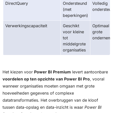
DirectQuery
Ondersteund
Volledig
(met
ondersteu
beperkingen)
Verwerkingscapaciteit
Geschikt
Optimaal 
voor kleine
grote
tot
ondernemi
middelgrote
organisaties
Het kiezen voor
Power BI Premium
levert aantoonbare
voordelen op ten opzichte van Power BI Pro
, vooral
wanneer organisaties moeten omgaan met grote
hoeveelheden gegevens of complexe
datatransformaties. Het overbruggen van de kloof
tussen data-opslag en data-inzicht is waar
Power BI