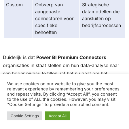
Custom
Ontwerp van
Strategische
aangepaste
datamodellen die
connectoren voor
aansluiten op
specifieke
bedrijfsprocessen
behoeften
Duidelijk is dat
Power BI Premium Connectors
organisaties in staat stellen om hun data-analyse naar
een hoger niveau te tillen. Of het nu gaat om het
vervaardigen van gedetailleerde
financiële
We use cookies on our website to give you the most
relevant experience by remembering your preferences
rapportages
, het verrijken van
CRM-systemen
met
and repeat visits. By clicking “Accept All”, you consent
holistische klantinzichten, of het realiseren van op maat
to the use of ALL the cookies. However, you may visit
"Cookie Settings" to provide a controlled consent.
gemaakte dataverbindingsoplossingen, Power BI biedt
de tools en technologieën om data doeltreffend in te
Cookie Settings
Accept All
zetten.