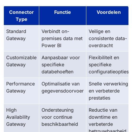
Connector
Functie
Voordelen
Type
Standard
Verbindt on-
Veilige en
Gateway
premises data met
consistente data-
Power BI
overdracht
Customizable
Aanpasbaar voor
Flexibiliteit en
Gateway
specifieke
specifieke
databehoeften
configuratieopties
Performance
Optimalisatie van
Snelle verwerking
Gateway
gegevensdoorvoer
en verbeterde
prestaties
High
Ondersteuning
Reductie van
Availability
voor continue
downtime en
Gateway
beschikbaarheid
verbeterde
betrouwbaarheid