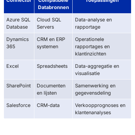
Connector
Compatibele
Toepassingen
Databronnen
Azure SQL
Cloud SQL
Data-analyse en
Database
Servers
rapportage
Dynamics
CRM en ERP
Operationele
365
systemen
rapportages en
klantinzichten
Excel
Spreadsheets
Data-aggregatie en
visualisatie
SharePoint
Documenten
Samenwerking en
en lijsten
gegevensdeling
Salesforce
CRM-data
Verkoopprognoses en
klantenanalyses