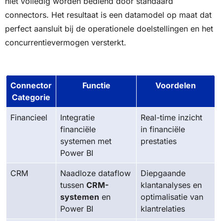
niet volledig worden bediend door standaard
connectors. Het resultaat is een datamodel op maat dat
perfect aansluit bij de operationele doelstellingen en het
concurrentievermogen versterkt.
Connector
Functie
Voordelen
Categorie
Financieel
Integratie
Real-time inzicht
financiële
in financiële
systemen met
prestaties
Power BI
CRM
Naadloze dataflow
Diepgaande
tussen
CRM-
klantanalyses en
systemen
en
optimalisatie van
Power BI
klantrelaties