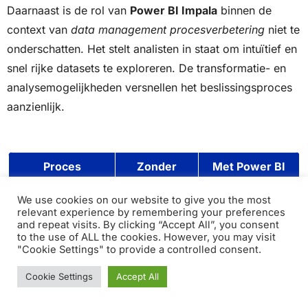
Daarnaast is de rol van
Power BI Impala
binnen de
context van
data management procesverbetering
niet te
onderschatten. Het stelt analisten in staat om intuïtief en
snel rijke datasets te exploreren. De transformatie- en
analysemogelijkheden versnellen het beslissingsproces
aanzienlijk.
Proces
Zonder
Met Power BI
Power BI
Impala
Impala
We use cookies on our website to give you the most
relevant experience by remembering your preferences
and repeat visits. By clicking “Accept All”, you consent
Data Integratie
Tijdintensief
Snel en efficiënt
to the use of ALL the cookies. However, you may visit
en error-
met minimale
"Cookie Settings" to provide a controlled consent.
prone
foutmarge
Cookie Settings
Accept All
Real-time Analyse
Beperkt of
Directe inzichten
niet mogelijk
door continue