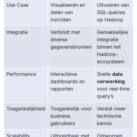
Use Case
Visualiseren en
Uitvoeren van
delen van
SQL-queries
inzichten
op Hadoop
Integratie
Verbindt met
Gemakkelijke
diverse
integratie
gegevensbronnen
binnen het
Hadoop-
ecosysteem
Performance
Interactieve
Snelle
data
dashboards en
verwerking
rapporten
voor real-time
query’s
Toegankelijkheid
Toegankelijk voor
Vereist meer
business
technische
gebruikers
kennis
Scalability
Uitbreidbaar met
Ontworpen