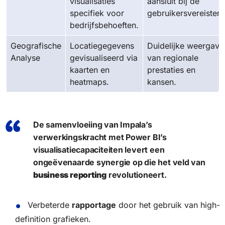
visualisaties
aansluit bij de
specifiek voor
gebruikersvereisten.
bedrijfsbehoeften.
Geografische
Locatiegegevens
Duidelijke weergave
Analyse
gevisualiseerd via
van regionale
kaarten en
prestaties en
heatmaps.
kansen.
De samenvloeiing van Impala’s
verwerkingskracht met Power BI’s
visualisatiecapaciteiten levert een
ongeëvenaarde synergie op die het veld van
business reporting
revolutioneert.
Verbeterde
rapportage
door het gebruik van high-
definition grafieken.