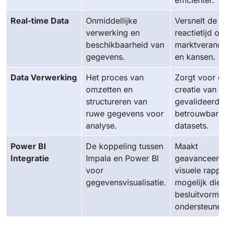
Real-time Data
Onmiddellijke
Versnelt de
verwerking en
reactietijd op
beschikbaarheid van
marktverand
gegevens.
en kansen.
Data Verwerking
Het proces van
Zorgt voor d
omzetten en
creatie van
structureren van
gevalideerde
ruwe gegevens voor
betrouwbare
analyse.
datasets.
Power BI
De koppeling tussen
Maakt
Integratie
Impala en Power BI
geavanceerd
voor
visuele rapp
gegevensvisualisatie.
mogelijk die
besluitvormi
ondersteunen